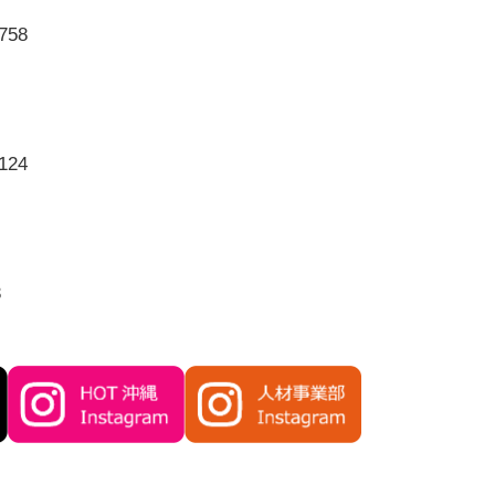
758
124
3