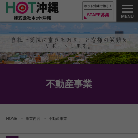
ホット沖縄で働く！
STAFF募集
MENU
自社一貫性に重きをおき、お客様の笑顔を
サポートします。
不動産事業
HOME
事業内容
不動産事業