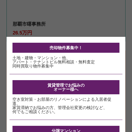
那覇市曙事務所
26.5万円
売却物件募集中！
土地・建物・マンション・他、
売買
カヌチャヴィラ
アパート・テナントビル無料相談・無料査定
同時買取り物件募集中
賃貸管理でお悩みの
オーナー様へ
空き室対策・お部屋のリノベーションによる入居者促
進、
家賃滞納でお悩みの方、管理会社変更の検討など、
何でもご相談ください。
分譲マンション