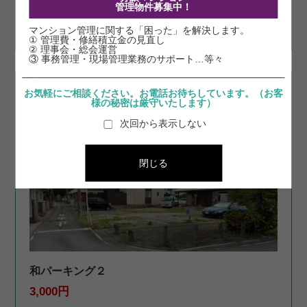
管理物件募集中！
カヌチャヴィラ マグノリア
2720万円
マンション管理に関する「困った」を解決します。
① 管理費・修繕積立金の見直し
② 理事会・総会運営
③ 事務管理・現場管理業務のサポート…等々
お気軽にご相談ください。お電話お待ちしています。（お客
賃貸
駐車場
様の秘密は厳守いたします）
次回から表示しない
閉じる
和パーキング２
3,000円