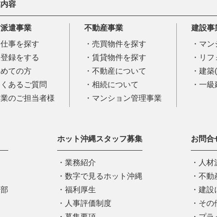
業内容
材派遣事業
不動産事業
建設事
お仕事を探す
売買物件を探す
マン
仮登録をする
賃貸物件を探す
リフ
初めての方
不動産について
建築
よくあるご質問
相続について
一級
企業のご担当者様
マンション管理事業
ホット沖縄スタッフ募集
お問合
業務紹介
人材
部
数字で見るホット沖縄
不動
業部
福利厚生
建設
部
人事評価制度
その
募集要項
プラ