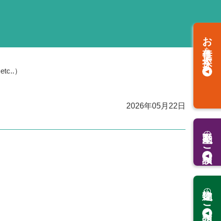
お仕事
を
探す
c..）
2026年05月22日
の
ご相談
の
ご相談