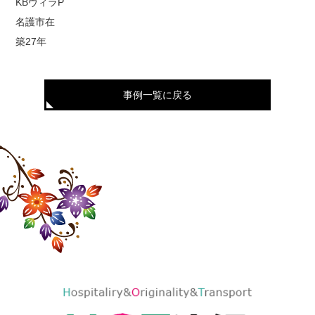
KBヴィラP
名護市在
築27年
事例一覧に戻る