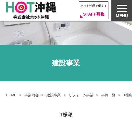
ホット沖縄で働く！
STAFF募集
MENU
建設事業
HOME
事業内容
建設事業
リフォーム事業
事例一覧
T様
T様邸