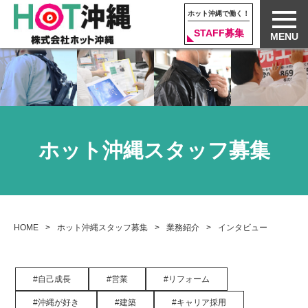
ホット沖縄で働く！
STAFF募集
MENU
ホット沖縄スタッフ募集
HOME
ホット沖縄スタッフ募集
業務紹介
インタビュー
自己成長
営業
リフォーム
沖縄が好き
建築
キャリア採用