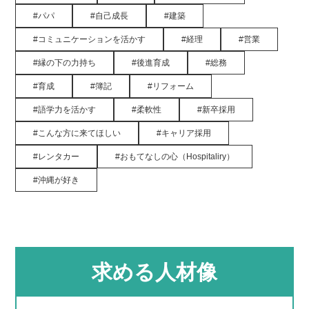
パパ
自己成長
建築
コミュニケーションを活かす
経理
営業
縁の下の力持ち
後進育成
総務
育成
簿記
リフォーム
語学力を活かす
柔軟性
新卒採用
こんな方に来てほしい
キャリア採用
レンタカー
おもてなしの心（Hospitaliry）
沖縄が好き
求める人材像