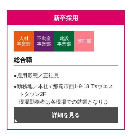
新卒採用
人材
不動産
建設
管理部
事業部
事業部
事業部
総合職
●雇用形態／正社員
●勤務地／本社 / 那覇市西1-9-18 T'sウエス
トタウン2F
現場勤務者は各現場での就業となりま
す。
詳細を見る