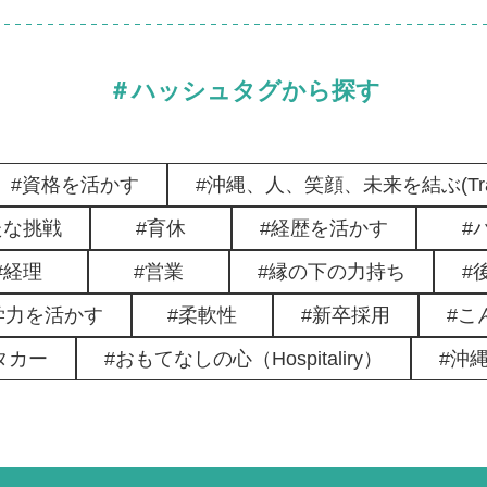
＃ハッシュタグから探す
資格を活かす
沖縄、人、笑顔、未来を結ぶ(Trans
たな挑戦
育休
経歴を活かす
経理
営業
縁の下の力持ち
学力を活かす
柔軟性
新卒採用
こ
タカー
おもてなしの心（Hospitaliry）
沖