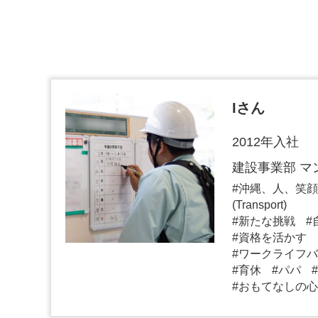
Iさん
2012年入社
建設事業部 マ
沖縄、人、笑顔
(Transport)
新たな挑戦
資格を活かす
ワークライフバ
育休
パパ
おもてなしの心（Ho