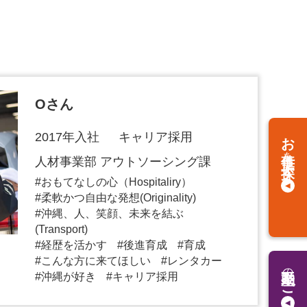
Oさん
お仕事
2017年入社 キャリア採用
を
人材事業部 アウトソーシング課
探す
おもてなしの心（Hospitaliry）
柔軟かつ自由な発想(Originality)
沖縄、人、笑顔、未来を結ぶ
(Transport)
経歴を活かす
後進育成
育成
こんな方に来てほしい
レンタカー
の
沖縄が好き
キャリア採用
ご相談