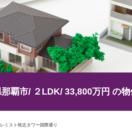
那覇市/ ２LDK/ 33,800万円 の
レミスト牧志タワー国際通り