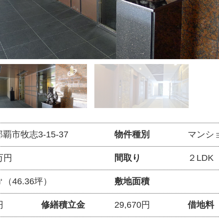
覇市牧志3-15‐37
物件種別
マンシ
0万円
間取り
２LDK
6㎡（46.36坪）
敷地面積
円
修繕積立金
29,670円
借地料