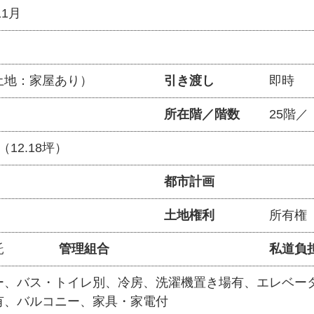
11月
土地：家屋あり）
引き渡し
即時
所在階／階数
25階／
㎡（12.18坪）
都市計画
土地権利
所有権
託
管理組合
私道負
ー
バス・トイレ別
冷房
洗濯機置き場有
エレベー
有
バルコニー
家具・家電付