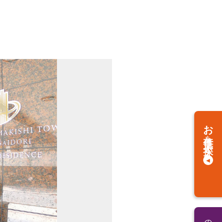
お仕事
を
探す
の