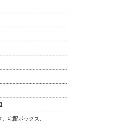
担
タ
宅配ボックス