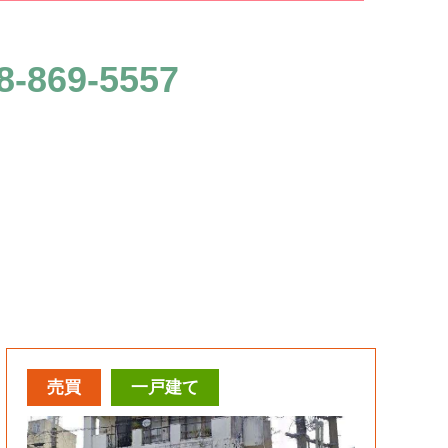
8-869-5557
売買
一戸建て