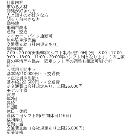
仕事内容
求める人材
沖縄が好きな方
人と話すのが好きな方
明るく前向きな方
勤務地
那覇市鏡水
通勤・交通
マイカー、バイク通勤可
無料駐車場完備
交通費支給（社内規定あり）
勤務時間
7:00～20:00(実働8時間シフト制/休憩1.0H) (例 8:00～17:00、
9:00～18:00、11:00～20:00等のシフト制となります。) ※ご家
庭の事情等を鑑み、固定シフト等の調整も相談可能です!
給与
＜試用期間中＞
基本給210,000円～＋交通費
＜正社員採用後＞
基本給222,500円～＋交通費
※交通費は会社規定あり、上限26,000円
モデル年収
賞与
年2回
昇給
年2回
休日・休暇
週休二日シフト制(年間休日116日)
福利厚生
通勤手当
交通費支給（会社規定あり上限26,000円）
応募資格