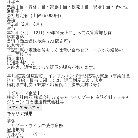
諸手当
残業手当・資格手当・家族手当・役職手当・現場手当・その他
通勤手当
会社規定有（上限26,000円）
昇給
年2回（2月、8月）
賞与
年2回（7月、12月）※年間売上によって決算賞与も有
応募資格
普通自動車運転免許（AT限定可）
応募方法
下記記載の電話番号もしくは
問い合わせフォーム
から連絡の
上、面接予定
補足事項
試用期間3ヶ月
※能力、適性によって延長の場合があります。
年1回定期健康診断、インフルエンザ予防接種の実施（事業所負
担） 昇給・賞与に関しては、評価制度により決定
福利厚生制度（結婚・出産祝金、慶弔見舞金等）
【グループ企業】
株式会社白石 株式会社カヌチャベイリゾート 有限会社カヌチャ
グリーン 白石運送株式会社等
+
すべて表示する
キャリア採用
・
募集
リゾートヴィラの受付業務
雇用形態
アルバイト・パート