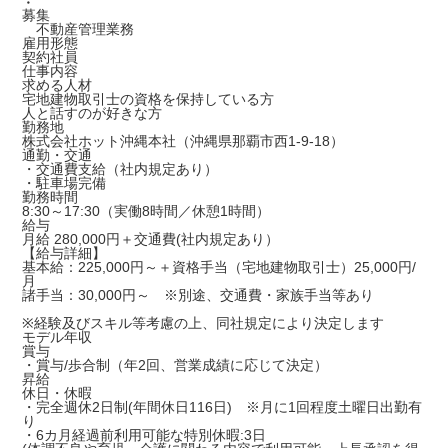
・
募集
不動産管理業務
雇用形態
契約社員
仕事内容
求める人材
宅地建物取引士の資格を保持している方
人と話すのが好きな方
勤務地
株式会社ホット沖縄本社（沖縄県那覇市西1-9-18）
通勤・交通
・交通費支給（社内規定あり）
・駐車場完備
勤務時間
8:30～17:30（実働8時間／休憩1時間）
給与
月給 280,000円＋交通費(社内規定あり）
【給与詳細】
基本給：225,000円～＋資格手当（宅地建物取引士）25,000円/
月
諸手当：30,000円～ ※別途、交通費・家族手当等あり
※経験及びスキル等考慮の上、同社規定により決定します
モデル年収
賞与
・賞与/歩合制（年2回、営業成績に応じて決定）
昇給
休日・休暇
・完全週休2日制(年間休日116日) ※月に1回程度土曜日出勤有
り
・6カ月経過前利用可能な特別休暇:3日