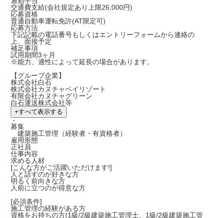
通勤手当
交通費支給(会社規定あり上限26,000円)
応募資格
普通自動車運転免許(AT限定可)
応募方法
下記記載の電話番号もしくはエントリーフォームから連絡の
上、面接予定
補足事項
試用期間3ヶ月
※能力、適性によって延長の場合があります。
【グループ企業】
株式会社白石
株式会社カヌチャベイリゾート
有限会社カヌチャグリーン
白石運送株式会社等
+
すべて表示する
・
募集
建築施工管理（経験者・有資格者）
雇用形態
正社員
仕事内容
求める人材
[こんな方がご活躍いただけます!]
人と話すのが好きな方
明るく前向きな方
人前に立つのが得意な方
[必須条件]
施工管理の経験がある方
資格をお持ちの方(1級/2級建築施工管理士、1級/2級建築施工管