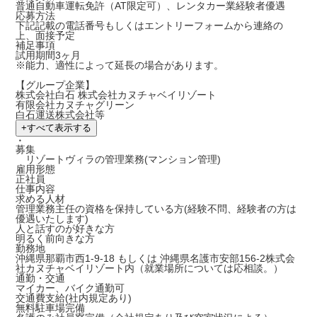
普通自動車運転免許（AT限定可）、レンタカー業経験者優遇
応募方法
下記記載の電話番号もしくはエントリーフォームから連絡の
上、面接予定
補足事項
試用期間3ヶ月
※能力、適性によって延長の場合があります。
【グループ企業】
株式会社白石 株式会社カヌチャベイリゾート
有限会社カヌチャグリーン
白石運送株式会社等
+
すべて表示する
・
募集
リゾートヴィラの管理業務(マンション管理)
雇用形態
正社員
仕事内容
求める人材
管理業務主任の資格を保持している方(経験不問、経験者の方は
優遇いたします)
人と話すのが好きな方
明るく前向きな方
勤務地
沖縄県那覇市西1-9-18 もしくは 沖縄県名護市安部156-2株式会
社カヌチャベイリゾート内（就業場所については応相談。）
通勤・交通
マイカー、バイク通勤可
交通費支給(社内規定あり)
無料駐車場完備