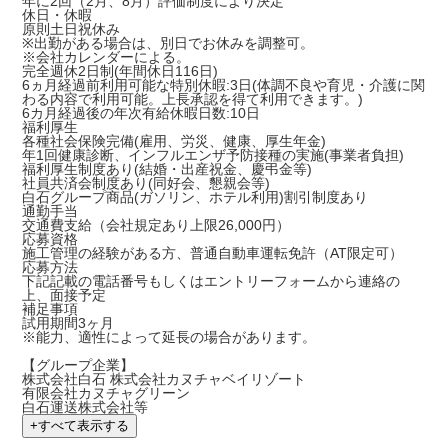
年に2回（2月、8月）評価制度により決定
休日・休暇
原則土日祝休み
※出勤がある場合は、別日でお休みを調整可。
※会社カレンダーによる。
完全週休2日制(年間休日116日)
6ヵ月経過前利用可能な特別休暇:3日(体調不良や育児・介護に関
わる内容で利用可能。上長承認を得て利用できます。)
6カ月経過後の年次有給休暇日数:10日
福利厚生
各種社会保険完備(雇用、労災、健康、厚生年金)
年1回健康診断、インフルエンザ予防接種の実施(事業者負担)
福利厚生制度あり(結婚・出産祝金、慶弔金等)
社員共済会制度あり(同好会、懇親会等)
白石グループ商品(ガソリン、ホテル利用)割引制度あり
通勤手当
交通費支給（会社規定あり上限26,000円）
応募資格
施工管理の経験がある方、普通自動車運転免許（AT限定可）
応募方法
下記記載の電話番号もしくは
エントリーフォーム
から連絡の
上、面接予定
補足事項
試用期間3ヶ月
※能力、適性によって延長の場合があります。
【グループ企業】
株式会社白石 株式会社カヌチャベイリゾート
有限会社カヌチャグリーン
白石運送株式会社等
+
すべて表示する