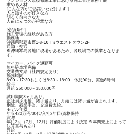
マンション大規模修繕工事における施工管理業務全般
求める人材
[こんな方がご活躍いただけます!]
人と話すのが好きな方
明るく前向きな方
人前に立つのが得意な方
[必須条件]
施工管理の経験がある方
勤務地
沖縄県那覇市西1-9-18 T’sウエストタウン2F
通勤・交通
※沖縄本島各地に現場があるため、各現場での就業となりま
す。
マイカー、バイク通勤可
無料駐車場完備
交通費支給（社内規定あり）
勤務時間
8:00～17:30もしくは8:30～18:00 休憩90分、実働8時間
給与
月給 250,000～350,000円
試用期間3ヵ月あり。
正社員採用後、諸手当あり。月給には諸手当が含まれます。
別途、残業手当、交通費支給。
モデル年収
年収420万円/30代/入社2年目/資格保持
賞与
年に2回（7月、12月）評価制度により決定 ※年間売上によって
決算賞与もあり
昇給