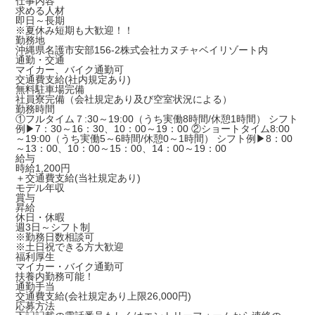
仕事内容
求める人材
即日～長期
※夏休み短期も大歓迎！！
勤務地
沖縄県名護市安部156-2株式会社カヌチャベイリゾート内
通勤・交通
マイカー、バイク通勤可
交通費支給(社内規定あり)
無料駐車場完備
社員寮完備（会社規定あり及び空室状況による）
勤務時間
①フルタイム７:30～19:00（うち実働8時間/休憩1時間） シフト
例▶7：30～16：30、10：00～19：00 ②ショートタイム8:00
～19:00（うち実働5～6時間/休憩0～1時間） シフト例▶8：00
～13：00、10：00～15：00、14：00～19：00
給与
時給1,200円
＋交通費支給(当社規定あり)
モデル年収
賞与
昇給
休日・休暇
週3日～シフト制
※勤務日数相談可
※土日祝できる方大歓迎
福利厚生
マイカー・バイク通勤可
扶養内勤務可能！
通勤手当
交通費支給(会社規定あり上限26,000円)
応募方法