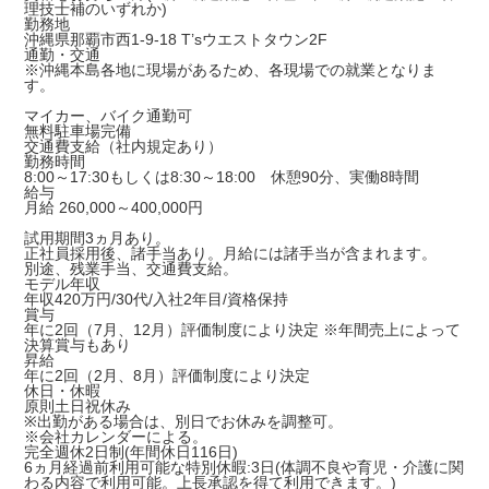
理技士補のいずれか)
勤務地
沖縄県那覇市西1-9-18 T’sウエストタウン2F
通勤・交通
※沖縄本島各地に現場があるため、各現場での就業となりま
す。
マイカー、バイク通勤可
無料駐車場完備
交通費支給（社内規定あり）
勤務時間
8:00～17:30もしくは8:30～18:00 休憩90分、実働8時間
給与
月給 260,000～400,000円
試用期間3ヵ月あり。
正社員採用後、諸手当あり。月給には諸手当が含まれます。
別途、残業手当、交通費支給。
モデル年収
年収420万円/30代/入社2年目/資格保持
賞与
年に2回（7月、12月）評価制度により決定 ※年間売上によって
決算賞与もあり
昇給
年に2回（2月、8月）評価制度により決定
休日・休暇
原則土日祝休み
※出勤がある場合は、別日でお休みを調整可。
※会社カレンダーによる。
完全週休2日制(年間休日116日)
6ヵ月経過前利用可能な特別休暇:3日(体調不良や育児・介護に関
わる内容で利用可能。上長承認を得て利用できます。)