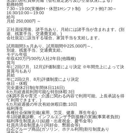
名護のみ社員寮完備（会社規定あり及び空室状況による）
勤務時間
7:30～19:00(実働8H・休憩1Hシフト制) シフト例)7:30～
16:30/10:00～19:00
給与
月給 250,000円 ～
正社員採用後、諸手当あり。月給には諸手当が含まれます。(別
途、残業手当、交通費支給。)
会社規定に該当する場合、家賃手当を支給します。
試用期間3ヵ月あり。試用期間中225,000円～。
別途、残業手当、交通費支給。
モデル年収
年収420万円/30代/入社2年目(他職種)
賞与
年に2回(7月、12月)評価制度により決定 ※年間売上によって決
算賞与もあり
昇給
年に2回(2月、8月)評価制度により決定
休日・休暇
完全週休2日制(年間休日116日)
6カ月経過前利用可能な特別休暇:3日
(体調不良や育児・介護に関わる内容で利用可能。上長承認を得
て利用できます。)
6カ月経過後の年次有給休暇日数:10日
福利厚生
各種社会保険完備(雇用、労災、健康、厚生年金)
年1回健康診断、インフルエンザ予防接種の実施(事業者負担)
福利厚生制度あり(結婚・出産祝金、慶弔金等)
社員共済会制度あり(同好会、懇親会等)
白石グループ商品(ガソリン、ホテル利用)割引制度あり