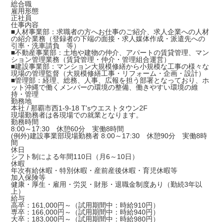
総合職
雇用形態
正社員
仕事内容
■人材事業部：求職者の方へお仕事のご紹介、求人企業への人材
の紹介業務（登録者の下端の面接・求人媒体作成・派遣先への
引率・洗車請負 等）
■不動産事業部：土地や建物の仲介、アパートの賃貸管理、マン
ション管理業務（賃貸管理・仲介・管理組合運営）
■建設事業部：マンション大規模修繕から小規模な工事の様々な
現場の管理監督（大規模修繕工事・リフォーム・企画・設計）
■管理部：経理、総務、人事、広報を担う部署となっており、ホ
ット沖縄で働くメンバーの環境の整備、働きやすい環境の維
持・管理
勤務地
本社 / 那覇市西1-9-18 T'sウエストタウン2F
現場勤務者は各現場での就業となります。
勤務時間
8:00～17:30 休憩60分 実働8時間
(例外)建設事業部現場勤務者 8:00～17:30 休憩90分 実働8時
間
休日
シフト制による年間110日（月6～10日）
休暇
年次有給休暇・特別休暇・産前産後休暇・育児休暇等
加入保険等
健康・厚生・雇用・労災・財形・退職金制度あり（勤続3年以
上）
給与
高卒：161,000円～（試用期間中：時給910円）
専卒：166,000円～（試用期間中：時給940円）
大卒：183,000円～（試用期間中：時給980円）