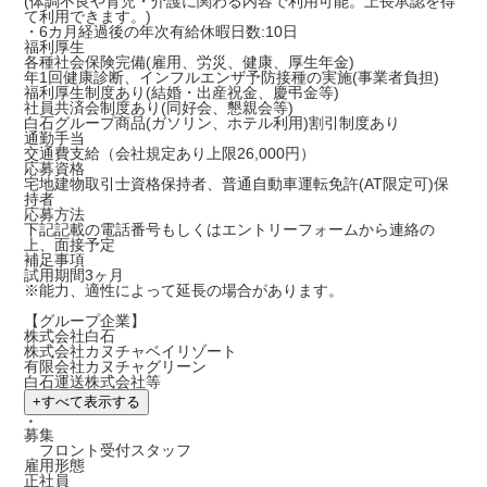
(体調不良や育児・介護に関わる内容で利用可能。上長承認を得
て利用できます。)
・6カ月経過後の年次有給休暇日数:10日
福利厚生
各種社会保険完備(雇用、労災、健康、厚生年金)
年1回健康診断、インフルエンザ予防接種の実施(事業者負担)
福利厚生制度あり(結婚・出産祝金、慶弔金等)
社員共済会制度あり(同好会、懇親会等)
白石グループ商品(ガソリン、ホテル利用)割引制度あり
通勤手当
交通費支給（会社規定あり上限26,000円）
応募資格
宅地建物取引士資格保持者、普通自動車運転免許(AT限定可)保
持者
応募方法
下記記載の電話番号もしくはエントリーフォームから連絡の
上、面接予定
補足事項
試用期間3ヶ月
※能力、適性によって延長の場合があります。
【グループ企業】
株式会社白石
株式会社カヌチャベイリゾート
有限会社カヌチャグリーン
白石運送株式会社等
+
すべて表示する
・
募集
フロント受付スタッフ
雇用形態
正社員