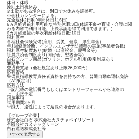
休日・休暇
原則土日祝休み
※出勤がある場合は、別日でお休みを調整可。
※会社カレンダーによる。
完全週休2日制(年間休日116日)
6ヵ月経過前利用可能な特別休暇:3日(体調不良や育児・介護に関
わる内容で利用可能。上長承認を得て利用できます。)
6カ月経過後の年次有給休暇日数:10日
福利厚生
各種社会保険完備(雇用、労災、健康、厚生年金)
年1回健康診断、インフルエンザ予防接種の実施(事業者負担)
福利厚生制度あり(結婚・出産祝金、慶弔金等)
社員共済会制度あり(同好会、懇親会等)
白石グループ商品(ガソリン、ホテル利用)割引制度あり
通勤手当
交通費支給（会社規定あり上限26,000円）
応募資格
警備員指導教育責任者資格をお持ちの方、普通自動車運転免許
（AT限定可）
応募方法
下記記載の電話番号もしくはエントリーフォームから連絡の
上、面接予定
補足事項
試用期間3ヶ月
※能力、適性によって延長の場合があります。
【グループ企業】
株式会社白石 株式会社カヌチャベイリゾート
有限会社カヌチャグリーン
白石運送株式会社等
+
すべて表示する