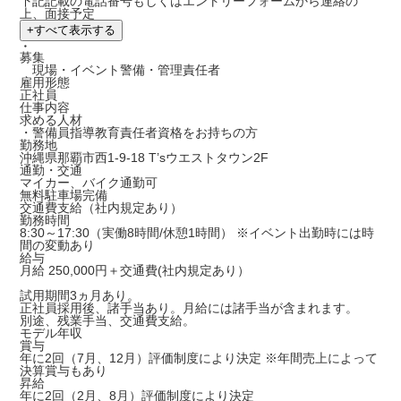
下記記載の電話番号もしくはエントリーフォームから連絡の
上、面接予定
+
すべて表示する
・
募集
現場・イベント警備・管理責任者
雇用形態
正社員
仕事内容
求める人材
・警備員指導教育責任者資格をお持ちの方
勤務地
沖縄県那覇市西1-9-18 T’sウエストタウン2F
通勤・交通
マイカー、バイク通勤可
無料駐車場完備
交通費支給（社内規定あり）
勤務時間
8:30～17:30（実働8時間/休憩1時間） ※イベント出勤時には時
間の変動あり
給与
月給 250,000円＋交通費(社内規定あり）
試用期間3ヵ月あり。
正社員採用後、諸手当あり。月給には諸手当が含まれます。
別途、残業手当、交通費支給。
モデル年収
賞与
年に2回（7月、12月）評価制度により決定 ※年間売上によって
決算賞与もあり
昇給
年に2回（2月、8月）評価制度により決定