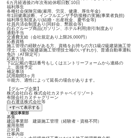
6カ月経過後の年次有給休暇日数:10日
福利厚生
各種社会保険完備(雇用、労災、健康、厚生年金)
年1回健康診断、インフルエンザ予防接種の実施(事業者負担)
福利厚生制度あり(結婚・出産祝金、慶弔金等)
社員共済会制度あり(同好会、懇親会等)
白石グループ商品(ガソリン、ホテル利用)割引制度あり
通勤手当
交通費支給（会社規定あり上限26,000円）
応募資格
施工管理の経験がある方、資格をお持ちの方(1級/2級建築施工管
理士、1級/2級建築施工管理技士補のいずれか)、普通自動車運転
免許（AT限定可）
応募方法
下記記載の電話番号もしくは
エントリーフォーム
から連絡の
上、面接予定
補足事項
試用期間3ヶ月
※能力、適性によって延長の場合があります。
【グループ企業】
株式会社白石 株式会社カヌチャベイリゾート
有限会社カヌチャグリーン
白石運送株式会社等
+
すべて表示する
・建設事業部
募集
建設事業部 建築施工管理（経験者・資格不問）
雇用形態
正社員
仕事内容