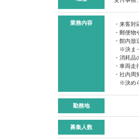
業務内容
・来客対
・郵便物
・館内放
※決まっ
・消耗品
・車両走
・社内周
※決めら
勤務地
募集人数