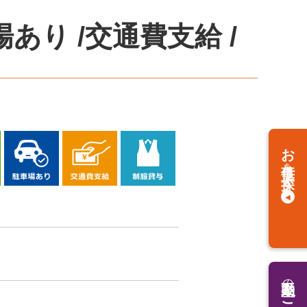
場あり
/
交通費支給
/
お仕事
を
探す
の
ご相談