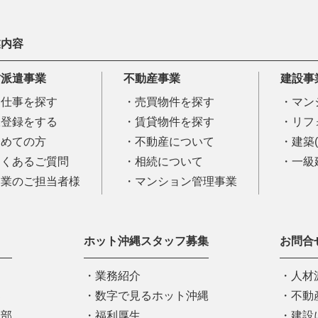
業内容
材派遣事業
不動産事業
建設事
お仕事を探す
売買物件を探す
マン
仮登録をする
賃貸物件を探す
リフ
初めての方
不動産について
建築
よくあるご質問
相続について
一級
企業のご担当者様
マンション管理事業
ホット沖縄スタッフ募集
お問合
業務紹介
人材
部
数字で見るホット沖縄
不動
業部
福利厚生
建設