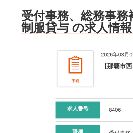
受付事務、総務事務補
制服貸与
の求人情報
2026年03月
【那覇市西
求人番号
8406
職種
受付事務