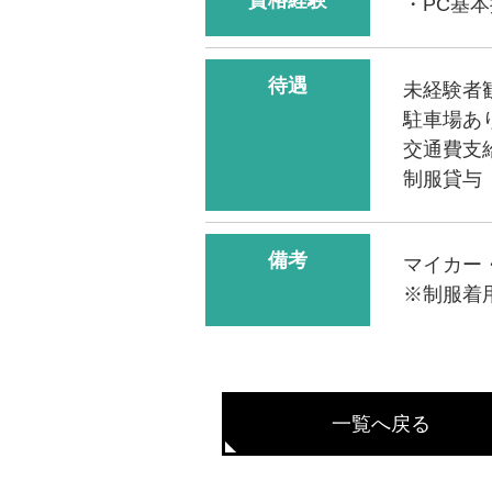
・PC基
待遇
未経験者
駐車場あ
交通費支
制服貸与
備考
マイカー
※制服着
一覧へ戻る