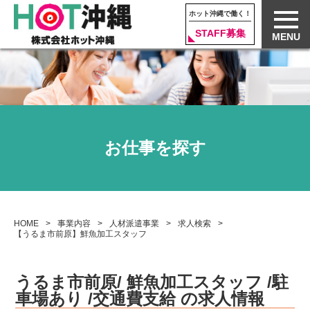
ホット沖縄で働く！
STAFF募集
MENU
お仕事を探す
HOME
事業内容
人材派遣事業
求人検索
【うるま市前原】鮮魚加工スタッフ
うるま市前原/ 鮮魚加工スタッフ /
駐
車場あり
/
交通費支給
の求人情報