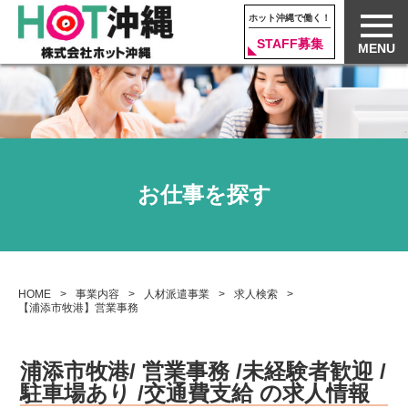
ホット沖縄で働く！
STAFF募集
MENU
お仕事を探す
HOME
事業内容
人材派遣事業
求人検索
【浦添市牧港】営業事務
浦添市牧港/ 営業事務 /
未経験者歓迎
/
駐車場あり
/
交通費支給
の求人情報