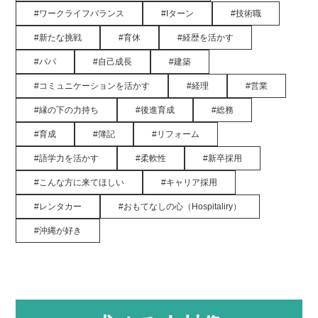
ワークライフバランス
Iターン
技術職
新たな挑戦
育休
経歴を活かす
パパ
自己成長
建築
コミュニケーションを活かす
経理
営業
縁の下の力持ち
後進育成
総務
育成
簿記
リフォーム
語学力を活かす
柔軟性
新卒採用
こんな方に来てほしい
キャリア採用
レンタカー
おもてなしの心（Hospitaliry）
沖縄が好き