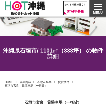
ホット沖縄で働く！
STAFF募集
MENU
沖縄県石垣市/ 1101㎡（333坪） の物件
詳細
HOME
事業内容
不動産事業
賃貸物件
石垣市宮良 貸駐車場（一括貸）
石垣市宮良 貸駐車場（一括貸）