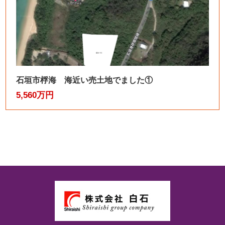
石垣市桴海 海近い売土地でました①
5,560万円