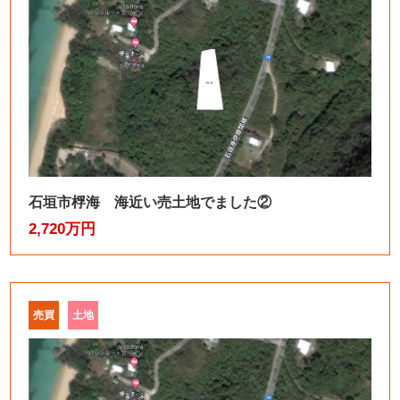
石垣市桴海 海近い売土地でました②
2,720万円
売買
土地